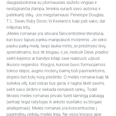
daugiasluoksniai su įdomiausiais siužeto vingiais ir
neslūgsančia įtampa, tereikia surasti savo autorius ir
patinkantį stilių. Jos mėgstamiausi: Penelope Douglas,
T. L. Swan, Ruby Dixon, Vi Keeland ir, kaip pati sako, dar
milijonas kitų.
„Meilės romanas yra atsvara falocentristinei literatūrai,
kuri buvo tapusi įrankiu manipuliuoti moterimis.
Jei seksi
paskui paiką meilę, tavęs laukia mirtis; jei priešinsies tėvų
sprendimams, bus tik blogiau; o jei, neduok Dieve, pradėsi
siekti karjeros ar bandysi kitaip save realizuoti, užpuls
likusios negandos
. Knygos, kuriose buvo formuojamos
tokios idėjos, augino moterų baimę būti pasmerktoms,
slopino bet kokį norą priešintis. O meilės romanai kaip tik
suteikia viltį, kad viskas bus gerai, ir ragina tikėti savimi,
sekti savo širdimi ir niekada nenuleisti rankų. Todėl
tikrasis meilės romanas privalo turėti laimingą pabaigą
(antraip tegul rašytojas iš anksto susitaiko su blogais
atsiliepimais). Meilės romanas yra koncentruotas į
pagrindinių veikėjų meilės liniją. Ne visos knygos apie