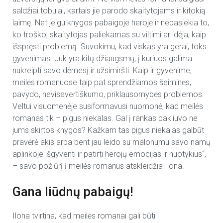
saldžiai tobulai, kartais jie parodo skaitytojams ir kitokią
laimę. Net jeigu knygos pabaigoje herojė ir nepasiekia to,
ko troško, skaitytojas paliekamas su viltimi ar idėja, kaip
išspręsti problemą. Suvokimu, kad viskas yra gerai, toks
gyvenimas. Juk yra kitų džiaugsmų, į kuriuos galima
nukreipti savo dėmesį ir užsimiršti. Kaip ir gyvenime,
meilės romanuose taip pat sprendžiamos šeiminės,
pavydo, nevisavertiškumo, priklausomybės problemos.
Veltui visuomenėje susiformavusi nuomonė, kad meilės
romanas tik – pigus niekalas. Gal į rankas pakliuvo ne
jums skirtos knygos? Kažkam tas pigus niekalas galbūt
pravėrė akis arba bent jau leido su malonumu savo namų
aplinkoje išgyventi ir patirti herojų emocijas ir nuotykius“,
– savo požiūrį į meilės romanus atskleidžia Ilona.
Gana liūdnų pabaigų!
Ilona tvirtina, kad meilės romanai gali būti