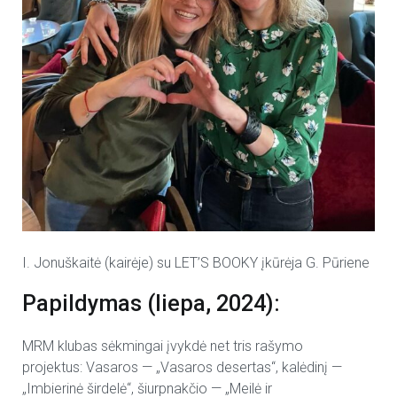
I. Jonuškaitė (kairėje) su LET’S BOOKY įkūrėja G. Pūriene
Papildymas (liepa, 2024):
MRM klubas sėkmingai įvykdė net tris rašymo
projektus: Vasaros — „Vasaros desertas“, kalėdinį —
„Imbierinė širdelė“, šiurpnakčio — „Meilė ir