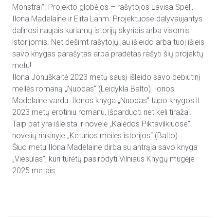
Monstrai“. Projekto globėjos – rašytojos Lavisa Spell,
Ilona Madelaine ir Elita Lahm. Projektuose dalyvaujantys
dalinosi naujais kuriamų istorijų skyriais arba visomis
istorijomis. Net dešimt rašytojų jau išleido arba tuoj išleis
savo knygas parašytas arba pradėtas rašyti šių projektų
metu!
Ilona Jonuškaitė 2023 metų sausį išleido savo debiutinį
meilės romaną „Nuodas“ (Leidykla Balto) Ilonos
Madelaine vardu. Ilonos knyga „Nuodas“ tapo knygos.lt
2023 metų erotiniu romanu, išparduoti net keli tiražai.
Taip pat yra išleista ir novelė „Kalėdos Piktavilkiuose“
novelių rinkinyje „Keturios meilės istorijos“ (Balto).
Šiuo metu Ilona Madelaine dirba su antrąja savo knyga
„Viesulas“, kuri turėtų pasirodyti Vilniaus Knygų mugėje
2025 metais.