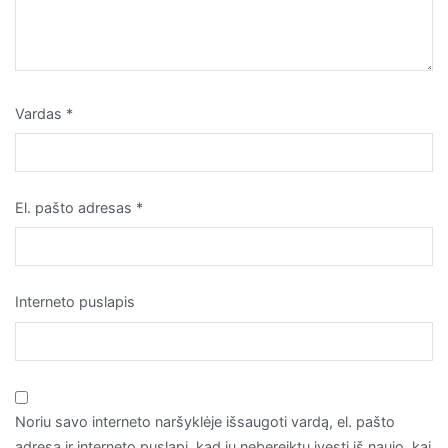
Vardas
*
El. pašto adresas
*
Interneto puslapis
Noriu savo interneto naršyklėje išsaugoti vardą, el. pašto
adresą ir interneto puslapį, kad jų nebereiktų įvesti iš naujo, kai