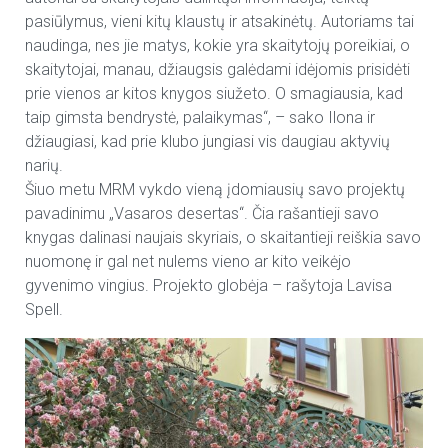
pasiūlymus, vieni kitų klaustų ir atsakinėtų. Autoriams tai
naudinga, nes jie matys, kokie yra skaitytojų poreikiai, o
skaitytojai, manau, džiaugsis galėdami idėjomis prisidėti
prie vienos ar kitos knygos siužeto. O smagiausia, kad
taip gimsta bendrystė, palaikymas“, – sako Ilona ir
džiaugiasi, kad prie klubo jungiasi vis daugiau aktyvių
narių.
Šiuo metu MRM vykdo vieną įdomiausių savo projektų
pavadinimu „Vasaros desertas“. Čia rašantieji savo
knygas dalinasi naujais skyriais, o skaitantieji reiškia savo
nuomonę ir gal net nulems vieno ar kito veikėjo
gyvenimo vingius. Projekto globėja – rašytoja Lavisa
Spell.