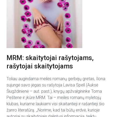
MRM: skaitytojai rašytojams,
rašytojai skaitytojams
Toliau augindama meilės romanų gerbėjų gretas, Ilona
sujungė savo jėgas su rašytoja Lavisa Spell (Auksė
Šiugždinienė – aut. past.), knygų apžvalgininke Toma
Peštene ir įkūrė MRM. Tai – meilės romanų mylėtojų
klubas, kuriame laukiami visi skaitantieji ir rašantieji šio
žanro literatūrą. „Norime, kad tai būtų erdvė, kurioje
autoriai su skaitytojais dalintųsi informacija, teiktų