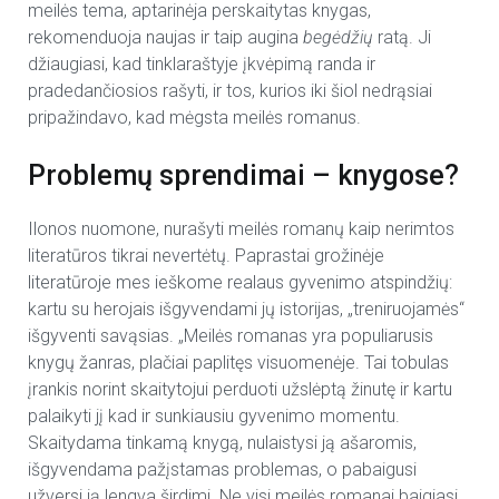
meilės tema, aptarinėja perskaitytas knygas,
rekomenduoja naujas ir taip augina
begėdžių
ratą. Ji
džiaugiasi, kad tinklaraštyje įkvėpimą randa ir
pradedančiosios rašyti, ir tos, kurios iki šiol nedrąsiai
pripažindavo, kad mėgsta meilės romanus.
Problemų sprendimai – knygose?
Ilonos nuomone, nurašyti meilės romanų kaip nerimtos
literatūros tikrai nevertėtų. Paprastai grožinėje
literatūroje mes ieškome realaus gyvenimo atspindžių:
kartu su herojais išgyvendami jų istorijas, „treniruojamės“
išgyventi savąsias. „Meilės romanas yra populiarusis
knygų žanras, plačiai paplitęs visuomenėje. Tai tobulas
įrankis norint skaitytojui perduoti užslėptą žinutę ir kartu
palaikyti jį kad ir sunkiausiu gyvenimo momentu.
Skaitydama tinkamą knygą, nulaistysi ją ašaromis,
išgyvendama pažįstamas problemas, o pabaigusi
užversi ją lengva širdimi. Ne visi meilės romanai baigiasi