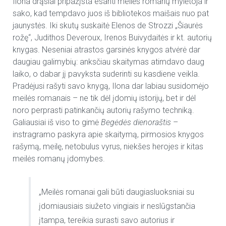
Ilona drąsiai pripažįsta esanti meilės romanų mylėtoja ir
sako, kad tempdavo juos iš bibliotekos maišais nuo pat
jaunystės. Iki skutų suskaitė Elenos de Strozzi „Šiaurės
rožę“, Judithos Deveroux, Irenos Buivydaitės ir kt. autorių
knygas. Neseniai atrastos garsinės knygos atvėrė dar
daugiau galimybių: anksčiau skaitymas atimdavo daug
laiko, o dabar jį pavyksta suderinti su kasdiene veikla.
Pradėjusi rašyti savo knygą, Ilona dar labiau susidomėjo
meilės romanais – ne tik dėl įdomių istorijų, bet ir dėl
noro perprasti patinkančių autorių rašymo techniką.
Galiausiai iš viso to gimė
Begėdės dienoraštis
–
instragramo paskyra apie skaitymą, pirmosios knygos
rašymą, meilę, netobulus vyrus, niekšes herojes ir kitas
meilės romanų įdomybes.
„Meilės romanai gali būti daugiasluoksniai su
įdomiausiais siužeto vingiais ir neslūgstančia
įtampa, tereikia surasti savo autorius ir