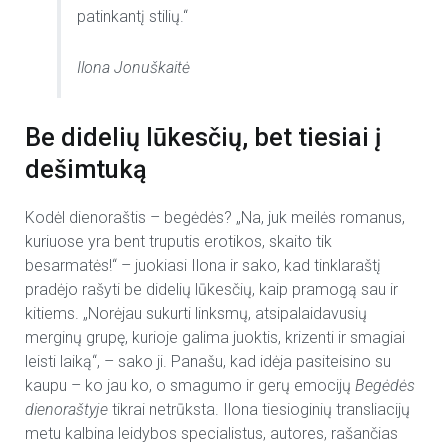
patinkantį stilių.“
Ilona Jonuškaitė
Be didelių lūkesčių, bet tiesiai į
dešimtuką
Kodėl dienoraštis – begėdės? „Na, juk meilės romanus,
kuriuose yra bent truputis erotikos, skaito tik
besarmatės!“ – juokiasi Ilona ir sako, kad tinklaraštį
pradėjo rašyti be didelių lūkesčių, kaip pramogą sau ir
kitiems. „Norėjau sukurti linksmų, atsipalaidavusių
merginų grupę, kurioje galima juoktis, krizenti ir smagiai
leisti laiką“, – sako ji. Panašu, kad idėja pasiteisino su
kaupu – ko jau ko, o smagumo ir gerų emocijų
Begėdės
dienoraštyje
tikrai netrūksta. Ilona tiesioginių transliacijų
metu kalbina leidybos specialistus, autores, rašančias