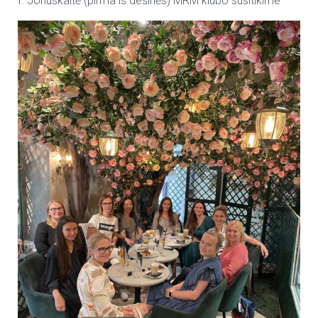
I. Jonuškaitė (pirma iš dešinės) MRM klubo susitikime