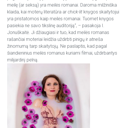
meilę (ar seksą) yra meilės romanai. Daroma milžiniška
klaida, kai moterų literatūra ar
chick-lit
knygos skaitytojui
yra pristatomos kaip meilės romanai. Tuomet knygos
pasiekia ne savo tikslinę auditoriją“, – pasakoja I.
Jonuškaitė. Ji džiaugiasi ir tuo, kad meilės romanas
rašančiai moteriai leidžia uždirbti pinigų ir atneša
žinomumą tarp skaitytojų. Ne paslaptis, kad pagal
šiandieninius meilės romanus kuriami filmai, uždirbantys
milijardinį pelną.