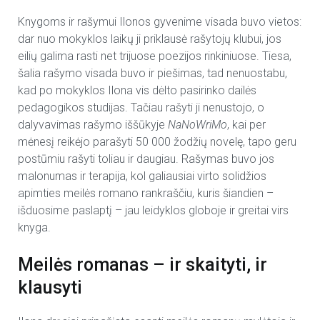
Knygoms ir rašymui Ilonos gyvenime visada buvo vietos:
dar nuo mokyklos laikų ji priklausė rašytojų klubui, jos
eilių galima rasti net trijuose poezijos rinkiniuose. Tiesa,
šalia rašymo visada buvo ir piešimas, tad nenuostabu,
kad po mokyklos Ilona vis dėlto pasirinko dailės
pedagogikos studijas. Tačiau rašyti ji nenustojo, o
dalyvavimas rašymo iššūkyje
NaNoWriMo
, kai per
mėnesį reikėjo parašyti 50 000 žodžių novelę, tapo geru
postūmiu rašyti toliau ir daugiau. Rašymas buvo jos
malonumas ir terapija, kol galiausiai virto solidžios
apimties meilės romano rankraščiu, kuris šiandien –
išduosime paslaptį – jau leidyklos globoje ir greitai virs
knyga.
Meilės romanas – ir skaityti, ir
klausyti