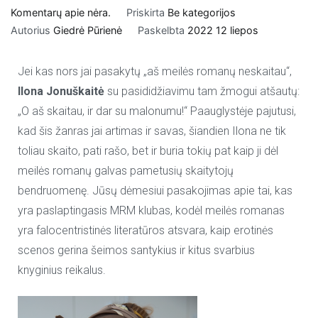
Komentarų apie
nėra.
Priskirta
Be kategorijos
Autorius
Giedrė Pūrienė
Paskelbta
2022 12 liepos
Jei kas nors jai pasakytų „aš meilės romanų neskaitau“,
Ilona Jonuškaitė
su pasididžiavimu tam žmogui atšautų:
„O aš skaitau, ir dar su malonumu!“ Paauglystėje pajutusi,
kad šis žanras jai artimas ir savas, šiandien Ilona ne tik
toliau skaito, pati rašo, bet ir buria tokių pat kaip ji dėl
meilės romanų galvas pametusių skaitytojų
bendruomenę. Jūsų dėmesiui pasakojimas apie tai, kas
yra paslaptingasis MRM klubas, kodėl meilės romanas
yra falocentristinės literatūros atsvara, kaip erotinės
scenos gerina šeimos santykius ir kitus svarbius
knyginius reikalus.